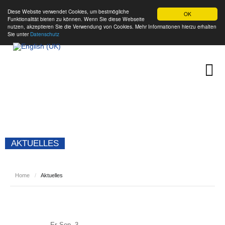
Diese Website verwendet Cookies, um bestmögliche
OK
Funktionalität bieten zu können. Wenn Sie diese Webseite
nutzen, akzeptieren Sie die Verwendung von Cookies. Mehr Informationen hierzu erhalten
Sie unter
Datenschutz
AKTUELLES
Home
/
Aktuelles
Fr