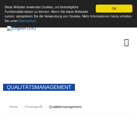
Diese Website verwendet Cookies, um bestmögliche
OK
Funktionalität bieten zu können. Wenn Sie diese Webseite
nutzen, akzeptieren Sie die Verwendung von Cookies. Mehr Informationen hierzu erhalten
Sie unter
Datenschutz
QUALITÄTSMANAGEMENT
Home
/
Firmenprofil
/
Qualitätsmanagement