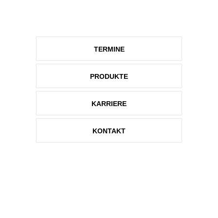
TERMINE
PRODUKTE
KARRIERE
KONTAKT
AKTUELLES
SOMMERURLAUB 2026