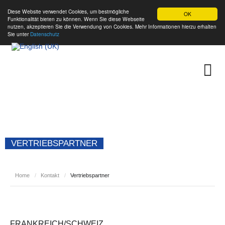
Diese Website verwendet Cookies, um bestmögliche
OK
Funktionalität bieten zu können. Wenn Sie diese Webseite
nutzen, akzeptieren Sie die Verwendung von Cookies. Mehr Informationen hierzu erhalten
Sie unter
Datenschutz
VERTRIEBSPARTNER
Home
/
Kontakt
/
Vertriebspartner
FRANKREICH/SCHWEIZ