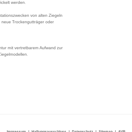
ickelt werden.
ationszwecken von alten Ziegeln
e neue Trockengutträger oder
ntur mit vertretbarem Aufwand zur
iegelmodellen.
Impressum
Haftungsausschluss
Datenschutz
Sitemap
AVB