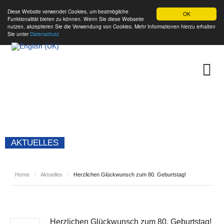
Diese Website verwendet Cookies, um bestmögliche
OK
Funktionalität bieten zu können. Wenn Sie diese Webseite
nutzen, akzeptieren Sie die Verwendung von Cookies. Mehr Informationen hierzu erhalten
Sie unter
Datenschutz
AKTUELLES
Home
/
Aktuelles
/
Herzlichen Glückwunsch zum 80. Geburtstag!
Herzlichen Glückwunsch zum 80. Geburtstag!