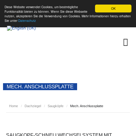
Diese Website verwendet Cookies, um bestmögliche
OK
Funktionalität bieten zu können. Wenn Sie diese Webseite
nutzen, akzeptieren Sie die Verwendung von Cookies. Mehr Informationen hierzu erhalten
Sie unter
Datenschutz
MECH. ANSCHLUSSPLATTE
Home
/
Dachziegel
/
Saugköpfe
/
Mech. Anschlussplatte
SAUGKOPF-SCHNELLWECHSELSYSTEM MIT