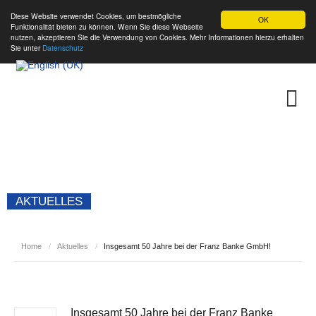
Diese Website verwendet Cookies, um bestmögliche
OK
Funktionalität bieten zu können. Wenn Sie diese Webseite
nutzen, akzeptieren Sie die Verwendung von Cookies. Mehr Informationen hierzu erhalten
Sie unter
Datenschutz
AKTUELLES
Home
/
Aktuelles
/
Insgesamt 50 Jahre bei der Franz Banke GmbH!
Insgesamt 50 Jahre bei der Franz Banke