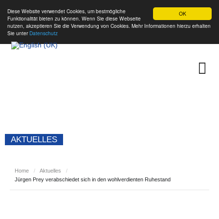
Diese Website verwendet Cookies, um bestmögliche
OK
Funktionalität bieten zu können. Wenn Sie diese Webseite
nutzen, akzeptieren Sie die Verwendung von Cookies. Mehr Informationen hierzu erhalten
Sie unter
Datenschutz
AKTUELLES
Home
/
Aktuelles
/
Jürgen Prey verabschiedet sich in den wohlverdienten Ruhestand