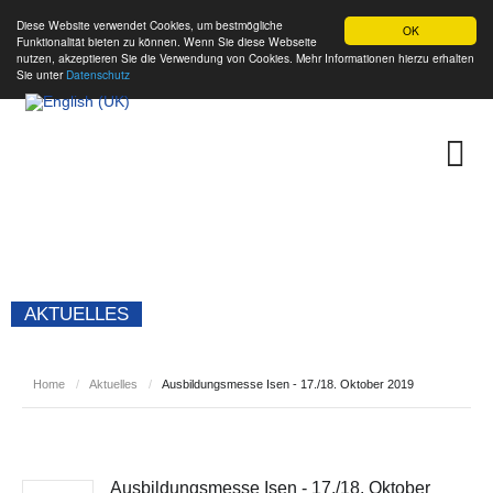
Diese Website verwendet Cookies, um bestmögliche
OK
Funktionalität bieten zu können. Wenn Sie diese Webseite
nutzen, akzeptieren Sie die Verwendung von Cookies. Mehr Informationen hierzu erhalten
Sie unter
Datenschutz
AKTUELLES
Home
/
Aktuelles
/
Ausbildungsmesse Isen - 17./18. Oktober 2019
Ausbildungsmesse Isen - 17./18. Oktober