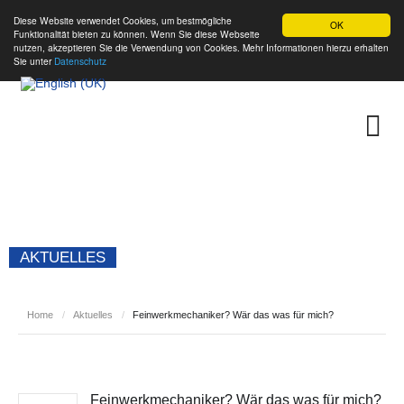
Diese Website verwendet Cookies, um bestmögliche
OK
Funktionalität bieten zu können. Wenn Sie diese Webseite
nutzen, akzeptieren Sie die Verwendung von Cookies. Mehr Informationen hierzu erhalten
Sie unter
Datenschutz
AKTUELLES
Home
/
Aktuelles
/
Feinwerkmechaniker? Wär das was für mich?
Feinwerkmechaniker? Wär das was für mich?